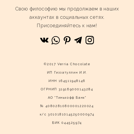
Cвою философию мы продолжаем в наших
аккаунтах в социальных сетях.
Присоединяйтесь к нам!
©2017 Verria Chocolate
ИП Гиззатуллин И.И.
ИНН 164511948146
ОГРНИП 319169000143284
АО "Тинькофф Банк"
№ 40802810800001220024
к/с 30101810145250000974
БИК 044525974