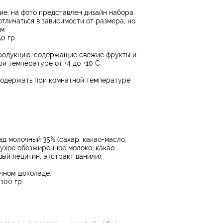
е, на фото представлен дизайн набора,
отличаться в зависимости от размера, но
ым
0 гр.
родукцию, содержащие свежие фрукты и
ри температуре от +4 до +10 С.
одержать при комнатной температуре
д молочный 35% (сахар; какао-масло;
сухое обезжиренное молоко; какао
вый лецитин; экстракт ванили).
чном шоколаде:
100 гр.