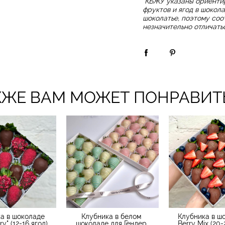
*КБЖУ указаны ориенти
фруктов и ягод в шокол
шоколатье, поэтому соо
незначительно отличать
КЖЕ ВАМ МОЖЕТ ПОНРАВИТ
а в шоколаде
Клубника в белом
Клубника в ш
ry" (12-16 ягод)
шоколаде для Гендер
Berry Mix (20-