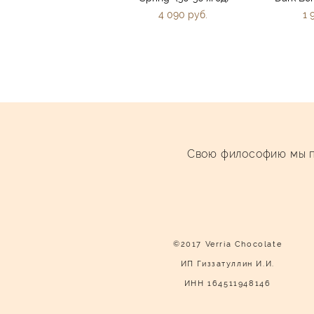
4 090 pуб.
1 
Cвою философию мы п
©2017 Verria Chocolate
ИП Гиззатуллин И.И.
ИНН 164511948146