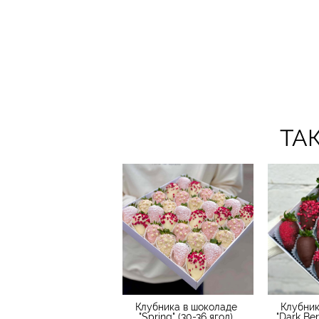
ТА
Клубника в шоколаде
Клубник
"Spring" (30-36 ягод)
"Dark Ber