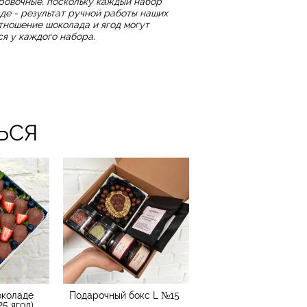
ровочные, поскольку каждый набор
аде - результат ручной работы наших
тношение шоколада и ягод могут
ся у каждого набора.
ЬСЯ
околаде
Подарочный бокс L №15
25 ягод)