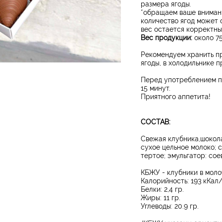
размера ягоды.
*обращаем ваше внимани
количество ягод может 
вес остается корректн
Вес продукции:
около 75
Рекомендуем хранить п
ягоды, в холодильнике п
Перед употреблением п
15 минут.
​Приятного аппетита!
СОСТАВ:
Свежая клубника,шокола
сухое цельное молоко; 
тертое; эмульгатор: сое
КБЖУ - клубники в моло
Калорийность: 193 кКал/
Белки: 2,4 гр.
Жиры: 11 гр.
Углеводы: 20.9 гр.